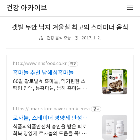
건강 아카이브
갯벌 무안 낙지 겨울철 최고의 스테미너 음식
2017. 1. 2.
건강 음식 효능
http://www.nhsfood.co.kr
광고
흑마늘 추천 남해섬흑마늘
60일 황토발효 흑마늘, 먹기편한 스
틱형 진액, 통흑마늘, 남해 흑마늘 전
문업체
https://smartstore.naver.com/cerevi
광고
로사놀, 스테미너 영양제 만성피
로 정신탈진엔? 로사놀
식품의약품안전처 승인을 받은 피로
회복 영양제 로사놀의 도움을 꼭! 받