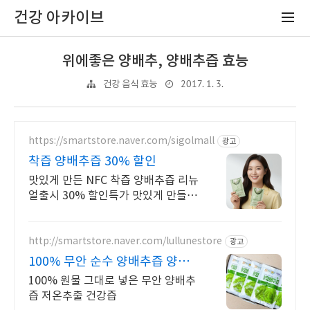
건강 아카이브
위에좋은 양배추, 양배추즙 효능
2017. 1. 3.
건강 음식 효능
https://smartstore.naver.com/sigolmall
광고
착즙 양배추즙 30% 할인
맛있게 만든 NFC 착즙 양배추즙 리뉴
얼출시 30% 할인특가 맛있게 만들었
어요~
http://smartstore.naver.com/lullunestore
광고
100% 무안 순수 양배추즙 양배
추즙 100포 특가할인!
100% 원물 그대로 넣은 무안 양배추
즙 저온추출 건강즙