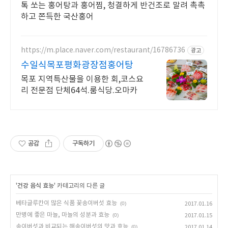
톡 쏘는 홍어탕과 홍어찜, 청결하게 반건조로 말려 촉촉
하고 쫀득한 국산홍어
https://m.place.naver.com/restaurant/16786736
광고
수일식목포평화광장점홍어탕
목포 지역특산물을 이용한 회,코스요
리 전문점 단체64석.룸식당.오마카
공감
구독하기
'
건강 음식 효능
' 카테고리의 다른 글
베타글루칸이 많은 식품 꽃송이버섯 효능
(0)
2017.01.16
만병에 좋은 마늘, 마늘의 성분과 효능
(0)
2017.01.15
송이버섯과 비교되는 해송이버섯의 맛과 효능
(0)
2017.01.14