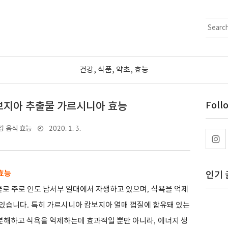
건강, 식품, 약초, 효능
보지아 추출물 가르시니아 효능
Foll
2020. 1. 3.
강 음식 효능
효능
인기 
로 주로 인도 남서부 일대에서 자생하고 있으며
,
식욕을 억제
 있습니다
.
특히 가르시니아 캄보지아 열매 껍질에 함유돼 있는
분해하고 식욕을 억제하는데 효과적일 뿐만 아니라
,
에너지 생