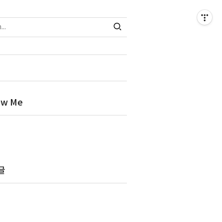
ow Me
글