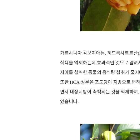
가르시니아 캄보지아는
,
히드록시트르산
식욕을 억제하는데 효과적인 것으로 알려
지아를 섭취한 동물의 음식량 섭취가 줄
또한
HCA
성분은 포도당이 지방으로 변
면서 내장지방이 축척되는 것을 억제하며
있습니다
.