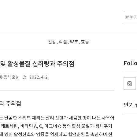
건강, 식품, 약초, 효능
 및 활성물질 섭취량과 주의점
Foll
2022. 4. 2.
강 음식 효능
과 주의점
인기 
는 달콤한 스위트 체리는 달리 신맛과 새콤한 맛이 나는 사우어
케르세틴, 비타민 A, C, 마그네슘 등의 활성 물질과 생체주기
돼 있어 활성산소와 염증을 억제하고 혈액순환을 촉진하며 신