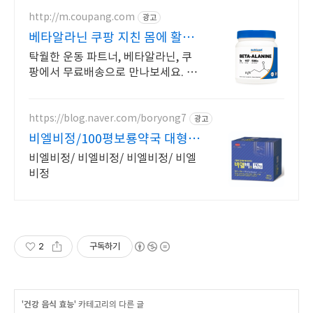
http://m.coupang.com
광고
베타알라닌 쿠팡 지친 몸에 활력
을 채워봐요
탁월한 운동 파트너, 베타알라닌, 쿠
팡에서 무료배송으로 만나보세요. 컨
디션 관리가 필요할 때! 로켓배송으
로 빠르고 신선하게 받아보세요.
https://blog.naver.com/boryong7
광고
비엘비정/100평보룡약국 대형약
국/태릉입구,육사 근처
비엘비정/ 비엘비정/ 비엘비정/ 비엘
비정
2
구독하기
'
건강 음식 효능
' 카테고리의 다른 글