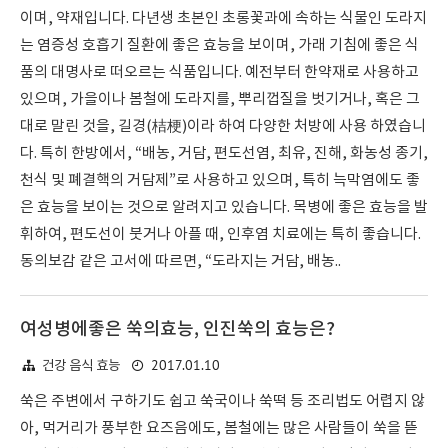
이며, 약재입니다. 다년생 초본인 초롱꽃과에 속하는 식물인 도라지
는 염증성 호흡기 질환에 좋은 효능을 보이며, 가래 기침에 좋은 식
품의 대명사로 떠오르는 식품입니다. 예전부터 한약재로 사용하고
있으며, 가을이나 봄철에 도라지를, 뿌리껍질을 벗기거나, 혹은 그
대로 말린 것을, 길경(桔梗)이라 하여 다양한 처방에 사용 하였습니
다. 특히 한방에서, “배농, 거담, 편도선염, 최유, 진해, 화농성 종기,
천식 및 폐결핵의 거담제”로 사용하고 있으며, 특히 늑막염에도 좋
은 효능을 보이는 것으로 알려지고 있습니다. 목병에 좋은 효능을 발
휘하여, 편도선이 붓거나 아플 때, 인후염 치료에는 특히 좋습니다.
동의보감 같은 고서에 따르면, “도라지는 거담, 배농..
여성병에좋은 쑥의효능, 인진쑥의 효능은?
2017.01.10
건강 음식 효능
쑥은 주변에서 구하기도 쉽고 쑥국이나 쑥떡 등 조리법도 어렵지 않
아, 먹거리가 풍부한 요즈음에도, 봄철에는 많은 사람들이 쑥을 뜯