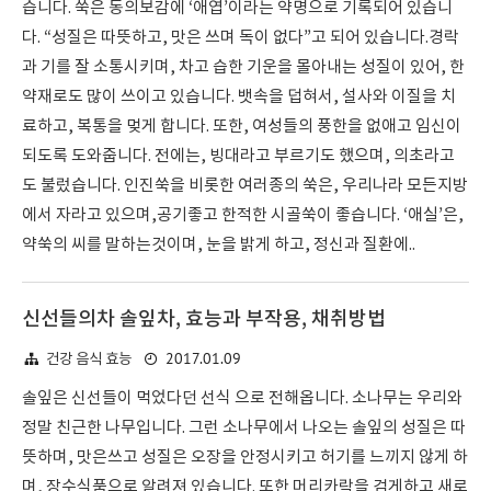
습니다. 쑥은 동의보감에 ‘애엽’이라는 약명으로 기록되어 있습니
다. “성질은 따뜻하고, 맛은 쓰며 독이 없다”고 되어 있습니다.경락
과 기를 잘 소통시키며, 차고 습한 기운을 몰아내는 성질이 있어, 한
약재로도 많이 쓰이고 있습니다. 뱃속을 덥혀서, 설사와 이질을 치
료하고, 복통을 멎게 합니다. 또한, 여성들의 풍한을 없애고 임신이
되도록 도와줍니다. 전에는, 빙대라고 부르기도 했으며, 의초라고
도 불렀습니다. 인진쑥을 비롯한 여러종의 쑥은, 우리나라 모든지방
에서 자라고 있으며,공기좋고 한적한 시골쑥이 좋습니다. ‘애실’은,
약쑥의 씨를 말하는것이며, 눈을 밝게 하고, 정신과 질환에..
신선들의차 솔잎차, 효능과 부작용, 채취방법
2017.01.09
건강 음식 효능
솔잎은 신선들이 먹었다던 선식 으로 전해옵니다. 소나무는 우리와
정말 친근한 나무입니다. 그런 소나무에서 나오는 솔잎의 성질은 따
뜻하며, 맛은쓰고 성질은 오장을 안정시키고 허기를 느끼지 않게 하
며, 장수식품으로 알려져 있습니다. 또한 머리카락을 검게하고 새로