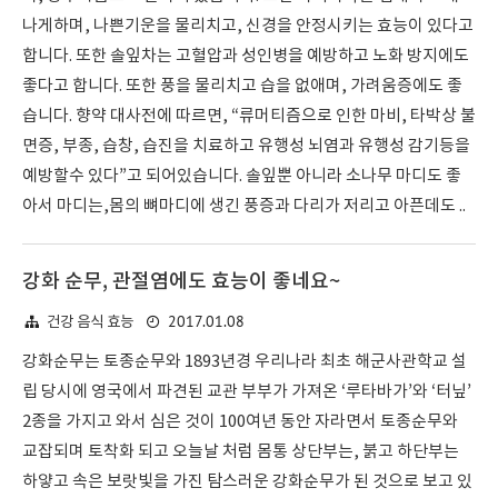
나게하며, 나쁜기운을 물리치고, 신경을 안정시키는 효능이 있다고
합니다. 또한 솔잎차는 고혈압과 성인병을 예방하고 노화 방지에도
좋다고 합니다. 또한 풍을 물리치고 습을 없애며, 가려움증에도 좋
습니다. 향약 대사전에 따르면, “류머티즘으로 인한 마비, 타박상 불
면증, 부종, 습창, 습진을 치료하고 유행성 뇌염과 유행성 감기등을
예방할수 있다”고 되어있습니다. 솔잎뿐 아니라 소나무 마디도 좋
아서 마디는,몸의 뼈마디에 생긴 풍증과 다리가 저리고 아픈데도 ..
강화 순무, 관절염에도 효능이 좋네요~
2017.01.08
건강 음식 효능
강화순무는 토종순무와 1893년경 우리나라 최초 해군사관학교 설
립 당시에 영국에서 파견된 교관 부부가 가져온 ‘루타바가’와 ‘터닢’
2종을 가지고 와서 심은 것이 100여년 동안 자라면서 토종순무와
교잡되며 토착화 되고 오늘날 처럼 몸통 상단부는, 붉고 하단부는
하얗고 속은 보랏빛을 가진 탐스러운 강화순무가 된 것으로 보고 있