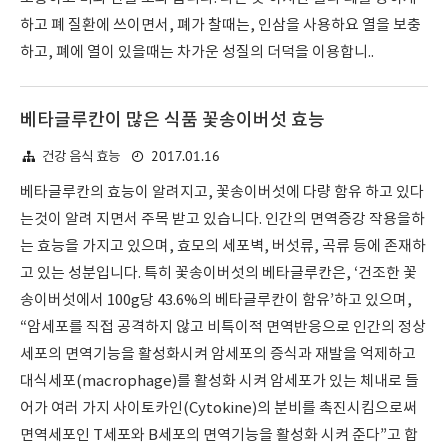
하고 폐 질환에 쓰이면서, 폐가 찰때는, 인삼을 사용하요 열을 보충
하고, 폐에 열이 있을때는 차가운 성질의 더덕을 이용합니..
베타글루칸이 많은 식품 꽃송이버섯 효능
2017.01.16
건강 음식 효능
베타글루칸의 효능이 알려지고, 꽃송이버섯에 다량 함유 하고 있다
는것이 알려 지면서 주목 받고 있습니다. 인간의 면역증강 작용을하
는 효능을 가지고 있으며, 효모의 세포벽, 버섯류, 곡류 등에 존재하
고 있는 성분입니다. 특히 꽃송이버섯의 베타글루칸은, ‘건조한 꽃
송이버섯에서 100g당 43.6%의 베타글루칸이 함유’하고 있으며,
“암세포를 직접 공격하지 않고 비특이적 면역반응으로 인간의 정상
세포의 면역기능을 활성화시켜 암세포의 증식과 재발을 억제하고
대식세포(macrophage)를 활성화 시켜 암세포가 있는 체내로 들
어가 여러 가지 사이토카인(Cytokine)의 분비를 촉진시킴으로써
면역세포인 T세포와 B세포의 면역기능을 활성화 시켜 준다”고 합