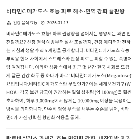
비타민C 메가도스 효능 피로 해소·면역 강화 끝판왕
2026.01.13
건강 음식 효능
비타민C 메가도스 효능! 하루 권장량을 넘어서는 영양제는 과연 안
전할까요? 신장 결석 예방부터 설사 조절까지, 건강 에디터가 전하
는 지침과 생활 수칙 5 계명을 공개합니다. 비타민C 메가도스 효능
부작용 현대 사회에서 스트레스와 만성 피로는 피할 수 없는 숙명처
럼 여겨집니다. 이러한 상황 속에서 최근 몇 년간 한국 사회를 뜨겁
게 달군 건강 화두 중 하나가 바로 '비타민C 메가도스(Megadose)'
요법입니다.비타민C 메가도스란 무엇인가? 이는 세계보건기구(W
HO)나 각국 보건 당국이 권장하는 일일 섭취량(약 100mg)을 훨씬
초과하여, 하루 3,000mg에서 많게는 10,000mg 이상을 복용하는
방식을 의미합니다. 단순히 영양 부족을 채우는 수준을 넘어, 비타
민C가 가진 강력한 항산화 작용을 통해..
락토바실러스 가세리 효능 면역력 강화, 내장지방 제거