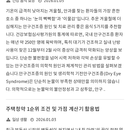
2026.01.05
건강 음식 효능
기온이 급격히 낮아지는 겨울철, 안과를 찾는 환자들의 가장 흔한
호소 중 하나는 '눈의 뻑뻑함'과 '이물감'입니다. 추운 겨울철에 더
심해지는 안구건조증 원인 및 치료 관리 좋은 음식 5가지를 추천합
니다. 건강보험심사평가원의 통계에 따르면, 국내 안구건조증 환자
는 매년 약 250만 명에 육박하며, 특히 대기가 건조하고 실내 난방
사용이 잦은 12월부터 2월 사이 증상이 급격히 악화되는 양상을 보
입니다. 단순한 불편함을 넘어 시력 저하와 각막 손상을 유발할 수
있는 안구건조증의 의학적 원인과 체계적인 관리 방법을 살펴보겠
습니다.안구건조증의 원인 및 생리학적 기전안구건조증(Dry Eye
Syndrome)은 단순히 눈물이 부족한 상태만을 의미하지 않습니
다. 의학적으로는 눈물막의 불안정성과 고 삼투압, 안구 ..
주택청약 1순위 조건 및 가점 계산기 활용법
2026.01.03
일상 생활